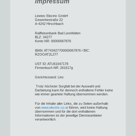
Impressum
Linetec Electric GmbH
Gewerbestraße 22
A-4242 Hirschbach
Raiffeisenbank Bad Leonfelden
BLZ: 34277
Konto NR: 00000067876
IBAN: AT743427700000067876 / BIC:
RZOOAT2L277
UST ID: ATU61647178
Firmenbuch NR: 261617g
Gerichtsstand: Linz
Trotz höchster Sorgfalt bei der Auswahl und
Darbietung kann für dennoch enthaltene Fehler keine
wie immer geartete Haftung übernommen werden.
Für die Inhalte aller Links, die zu Seiten außerhalb
von
www.electric.co.at
führen, wird keine Haftung
übernommen und für die dort enthaltenen
Informationen ist der jeweilige Diensteanbieter
verantwortlich.